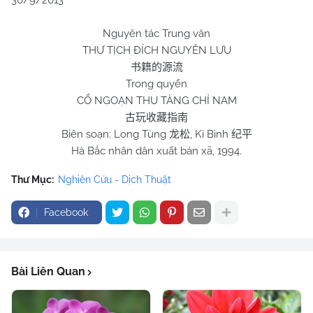
30/9/2013
Nguyên tác Trung văn
THƯ TỊCH ĐÍCH NGUYÊN LƯU
书籍的源流
Trong quyển
CỔ NGOẠN THU TÀNG CHỈ
NAM
古玩收藏指南
Biên soạn: Long Tùng
, Kỉ Bình
龙松
纪平
Hà Bắc nhân dân xuất bản xã, 1994.
Thư Mục:
Nghiên Cứu - Dịch Thuật
Facebook
Bài Liên Quan