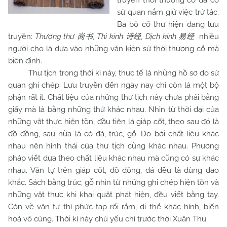
truyền thời thượng cổ đã có
sử quan nắm giữ việc trứ tác.
Ba bộ cổ thư hiện đang lưu
truyền:
Thượng thư
, Thi kinh
, Dịch kinh
nhiều
尚书
诗经
易经
người cho là dựa vào những văn kiện sử thời thượng cổ mà
biên định.
Thư tịch trong thời kì này, thực tế là những hồ sơ do sử
quan ghi chép. Lưu truyền đến ngày nay chỉ còn là một bộ
phận rất ít. Chất liệu của những thư tịch này chưa phải bằng
giấy mà là bằng những thứ khác nhau. Nhìn từ thời đại của
những vật thực hiện tồn, đầu tiên là giáp cốt, theo sau đó là
đồ đồng, sau nữa là có đá, trúc, gỗ. Do bởi chất liệu khác
nhau nên hình thái của thư tịch cũng khác nhau. Phương
pháp viết dựa theo chất liệu khác nhau mà cũng có sự khác
nhau. Văn tự trên giáp cốt, đồ đồng, đá đều là dùng dao
khắc. Sách bằng trúc, gỗ nhìn từ những ghi chép hiện tồn và
những vật thực khi khai quật phát hiện, đều viết bằng tay.
Còn về văn tự thì phức tạp rối rắm, dị thể khác hình, biến
hoá vô cùng. Thời kì này chủ yếu chỉ trước thời Xuân Thu.