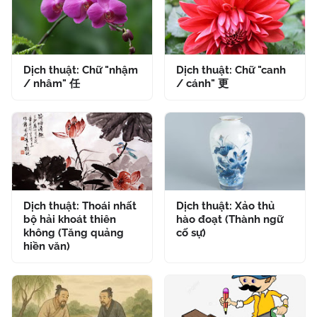
Dịch thuật: Chữ "nhậm
Dịch thuật: Chữ "canh
/ nhâm" 任
/ cánh" 更
Dịch thuật: Thoái nhất
Dịch thuật: Xảo thủ
bộ hải khoát thiên
hào đoạt (Thành ngữ
không (Tăng quảng
cố sự)
hiền văn)