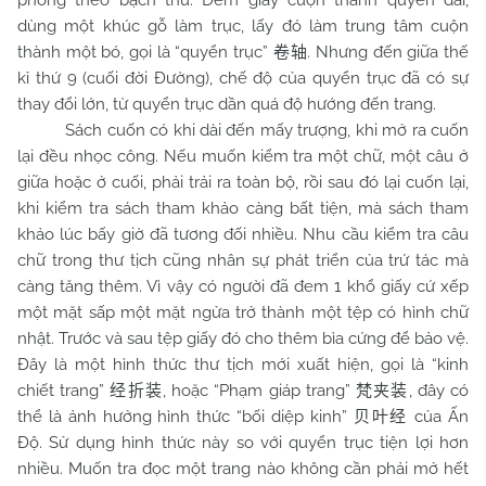
phỏng theo bạch thư. Đem giấy cuộn thành quyển dài,
dùng một khúc gỗ làm trục, lấy đó làm trung tâm cuộn
thành một bó, gọi là “quyển trục”
. Nhưng đến giữa thế
卷轴
kỉ thứ 9 (cuối đời Đường), chế độ của quyển trục đã có sự
thay đổi lớn, từ quyển trục dần quá độ hướng đến trang.
Sách cuốn có khi dài đến mấy trượng, khi mở ra cuốn
lại đều nhọc công. Nếu muốn kiểm tra một chữ, một câu ở
giữa hoặc ở cuối, phải trải ra toàn bộ, rồi sau đó lại cuốn lại,
khi kiểm tra sách tham khảo càng bất tiện, mà sách tham
khảo lúc bấy giờ đã tương đối nhiều. Nhu cầu kiểm tra câu
chữ trong thư tịch cũng nhân sự phát triển của trứ tác mà
càng tăng thêm. Vì vậy có người đã đem 1 khổ giấy cứ xếp
một mặt sấp một mặt ngửa trở thành một tệp có hình chữ
nhật. Trước và sau tệp giấy đó cho thêm bìa cứng để bảo vệ.
Đây là một hình thức thư tịch mới xuất hiện, gọi là “kinh
chiết trang”
, hoặc “Phạm giáp trang”
, đây có
经折装
梵夹装
thể là ảnh hưởng hình thức “bối diệp kinh”
của Ấn
贝叶经
Độ. Sử dụng hình thức này so với quyển trục tiện lợi hơn
nhiều. Muốn tra đọc một trang nào không cần phải mở hết