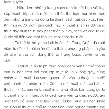
toàn quyển.
Nếu đem những trang sách đơn lẻ kết hợp với loại
xếp thành tệp, sẽ là một hình thức thư tịch mới, hình thức
đem những trang rời đóng lại thành sách bắt đầu xuất hiện.
Khi mọi người nghĩ đến cách này, kĩ thuật in ấn ra đời càng
thúc đẩy hình thức này phát triển. Vì vậy, sách vở của Trung
Quốc đã tiến vào một thời đại mới, thời đại in ấn.
Từ thế kỉ thứ 9, thư tịch in ấn của Trung Quốc đã xuất
hiện, từ đó, kĩ thuật in ấn đã trở thành phương pháp chủ yếu
để làm ra thư tịch, đồng thời từ Trung Quốc truyền ra thế
giới.
Kĩ thuật in ấn là phương pháp đem văn tự chế thành
bản in, bên trên bôi một lớp mực rồi in xuống giấy, cũng
chính là kĩ thuật dựa vào nguyên cảo văn tự (hoặc hình vẽ)
chế thành tác phẩm in ấn. Có 2 loại kĩ thuật in ấn cơ bản: kĩ
thuật in khắc bản và kĩ thuật in chữ rời. Khắc bản cũng gọi là
kĩ thuật in chỉnh bản, đó là cách đem văn tự khắc ngược lên
một tấm gỗ hoặc chất liệu khác, rồi bôi mực lên bản khắc
đó. Còn kĩ thuật in chữ rời trước tiên khắc ngược thành từng