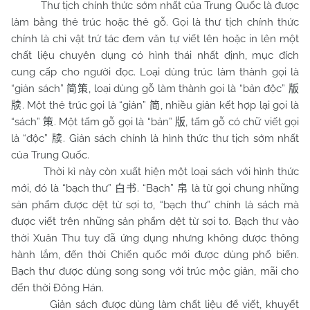
Thư tịch chính thức sớm nhất của Trung Quốc là được
làm bằng thẻ trúc hoặc thẻ gỗ. Gọi là thư tịch chính thức
chính là chỉ vật trứ tác đem văn tự viết lên hoặc in lên một
chất liệu chuyên dụng có hình thái nhất định, mục đích
cung cấp cho người đọc. Loại dùng trúc làm thành gọi là
“giản sách”
, loại dùng gỗ làm thành gọi là “bản độc”
简策
版
. Một thẻ trúc gọi là “giản”
, nhiều giản kết hợp lại gọi là
牍
简
“sách”
. Một tấm gỗ gọi là “bản”
, tấm gỗ có chữ viết gọi
策
版
là “độc”
. Giản sách chính là hình thức thư tịch sớm nhất
牍
của Trung Quốc.
Thời kì này còn xuất hiện một loại sách với hình thức
mới, đó là “bạch thư”
. “Bạch”
là từ gọi chung những
白书
帛
sản phẩm được dệt từ sợi tơ, “bạch thư” chính là sách mà
được viết trên những sản phẩm dệt từ sợi tơ. Bạch thư vào
thời Xuân Thu tuy đã ứng dụng nhưng không được thông
hành lắm, đến thời Chiến quốc mới được dùng phổ biến.
Bạch thư được dùng song song với trúc mộc giản, mãi cho
đến thời Đông Hán.
Giản sách được dùng làm chất liệu để viết, khuyết