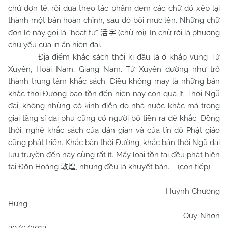
chữ đơn lẻ, rồi dựa theo tác phẩm đem các chữ đó xếp lại
thành một bản hoàn chỉnh, sau đó bôi mực lên. Những chữ
đơn lẻ này gọi là “hoạt tự”
(chữ rời). In chữ rời là phương
活字
chủ yếu của in ấn hiện đại.
Địa điểm khắc sách thời kì đầu là ở khắp vùng Tứ
Xuyên, Hoài
Nam
, Giang
Nam
. Tứ Xuyên dường như trở
thành trung tâm khắc sách. Điều không may là những bản
khắc thời Đường bảo tồn đến hiện nay còn quá ít. Thời Ngũ
đại, không những có kinh điển do nhà nước khắc mà trong
giai tầng sĩ đại phu cũng có người bỏ tiền ra để khắc. Đồng
thời, nghề khắc sách của dân gian và của tín đồ Phật giáo
cũng phát triển. Khắc bản thời Đường, khắc bản thời Ngũ đại
lưu truyền đến nay cũng rất ít. Mấy loại tồn tại đều phát hiện
tại Đôn Hoàng
, nhưng đều là khuyết bản. (còn tiếp)
敦煌
Huỳnh Chương
Hưng
Quy Nhơn