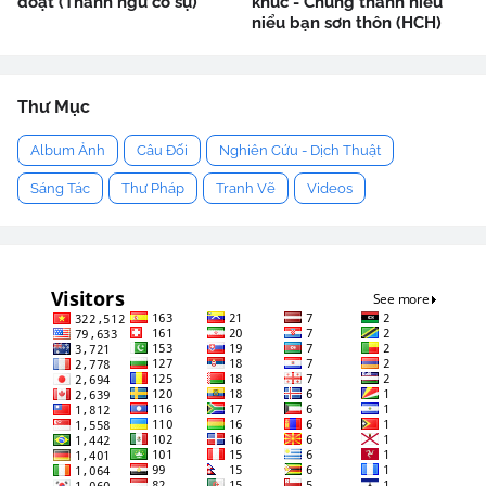
đoạt (Thành ngữ cố sự)
khúc - Chung thanh niểu
niểu bạn sơn thôn (HCH)
Thư Mục
Album Ảnh
Câu Đối
Nghiên Cứu - Dịch Thuật
Sáng Tác
Thư Pháp
Tranh Vẽ
Videos