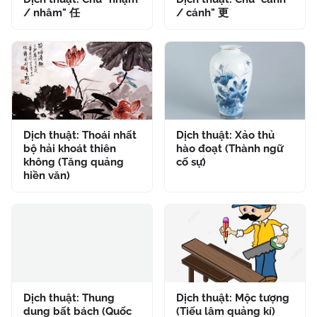
/ nhâm" 任
/ cánh" 更
Dịch thuật: Thoái nhất
Dịch thuật: Xảo thủ
bộ hải khoát thiên
hào đoạt (Thành ngữ
không (Tăng quảng
cố sự)
hiền văn)
Dịch thuật: Thung
Dịch thuật: Mộc tượng
dung bất bách (Quốc
(Tiếu lâm quảng kí)