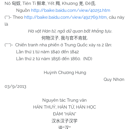
Nô
, Tiên Ti
, Yết
, Khương
, Đê
.
匈奴
鲜卑
羯
羌
氐
Nguồn
http://baike.baidu.com/view/40251.htm
(**)- Theo
http://baike.baidu.com/view/492769.htm
, câu này
là
Hà vật Hán tử, ngã dữ quan bất khẳng tựu
.
,
何物汉子
我与官不肯就
.
(***)- Chiến tranh nha phiến ở Trung Quốc xảy ra 2 lần:
Lần thứ 1 từ năm 1840 đến 1842
Lần thứ 2 từ năm 1856 đến 1860. (ND)
Huỳnh Chương Hưng
Quy Nhơn
03/9/2013
Nguyên tác Trung văn
HÁN THUỶ, HÁN TỬ, HÁN HỌC
ĐÀM “HÁN”
汉水汉子汉学
谈
“
汉
”