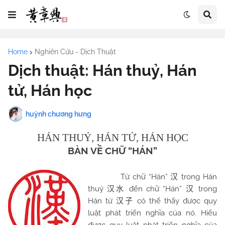
Home
Nghiên Cứu - Dịch Thuật
Dịch thuật: Hán thuỷ, Hán
tử, Hán học
huỳnh chương hưng
HÁN THUỶ, HÁN TỬ, HÁN HỌC
BÀN VỀ CHỮ “HÁN”
Từ chữ “Hán”
trong Hán
汉
thuỷ
đến chữ “Hán”
trong
汉水
汉
Hán tử
có thể thấy được quy
汉子
luật phát triển nghĩa của nó. Hiểu