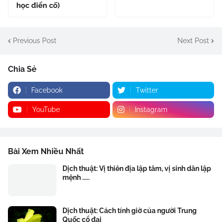
học điển cố)
Previous Post
Next Post
Chia Sẻ
Facebook
Twitter
YouTube
Instagram
Bài Xem Nhiều Nhất
Dịch thuật: Vị thiên địa lập tâm, vị sinh dân lập
mệnh .....
Dịch thuật: Cách tính giờ của người Trung
Quốc cổ đại