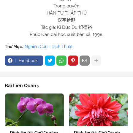
Trong quyển
HÁN TỰ THẬP THÚ
汉字拾趣
Tác giả: Kỉ Đức Dụ
纪德裕
Phúc Đán đại học xuất bản xã, 1998.
Thư Mục:
Nghiên Cứu - Dịch Thuật
Facebook
Bài Liên Quan
Dịch thuật: Chữ "nhậm
Dịch thuật: Chữ "canh