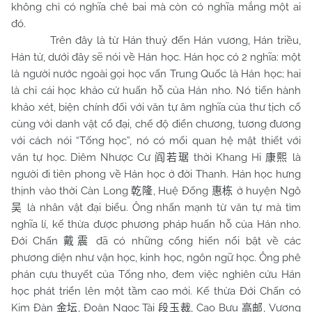
không chỉ có nghĩa chê bai mà còn có nghĩa mắng một ai
đó.
Trên đây là từ Hán thuỷ đến Hán vương, Hán triều,
Hán tử, dưới đây sẽ nói về Hán học. Hán học có 2 nghĩa: một
là người nước ngoài gọi học vấn Trung Quốc là Hán học; hai
là chỉ cái học khảo cứ huấn hỗ của Hán nho. Nó tiến hành
khảo xét, biện chính đối với văn tự âm nghĩa của thư tịch cổ
cùng với danh vật cổ đại, chế độ điển chương, tương đương
với cách nói “Tống học”, nó có mối quan hệ mật thiết với
văn tự học. Diêm Nhược Cư
thời Khang Hi
là
阎若琚
康熙
người đi tiên phong về Hán học ở đời Thanh. Hán học hưng
thịnh vào thời Càn Long
, Huệ Đống
ở huyện Ngô
乾隆
惠栋
là nhân vật đại biểu. Ông nhấn mạnh từ văn tự mà tìm
吴
nghĩa lí, kế thừa được phương pháp huấn hỗ của Hán nho.
Đới Chấn
đã có những cống hiến nổi bật về các
戴震
phương diện như vận học, kinh học, ngôn ngữ học. Ông phê
phán cựu thuyết của Tống nho, đem việc nghiên cứu Hán
học phát triển lên một tầm cao mới. Kế thừa Đới Chấn có
Kim Đàn
, Đoàn Ngọc Tài
, Cao Bưu
, Vương
金坛
段玉裁
高邮