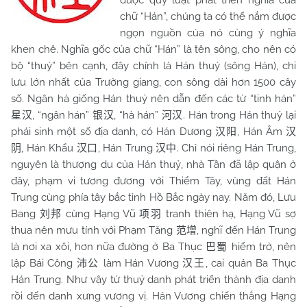
được quy luật phát triển nghĩa của
chữ “Hán”, chúng ta có thể nắm được
ngọn nguồn của nó cùng ý nghĩa
khen chê. Nghĩa gốc của chữ “Hán” là tên sông, cho nên có
bộ “thuỷ” bên cạnh, đây chính là Hán thuỷ (sông Hán), chi
lưu lớn nhất của Trường giang, con sông dài hơn 1500 cây
số. Ngân hà giống Hán thuỷ nên dẫn đến các từ “tinh hán”
, “ngân hán”
, “hà hán”
. Hán trong Hán thuỷ lại
星汉
银汉
河汉
phái sinh một số địa danh, có Hán Dương
, Hán Âm
汉阳
汉
, Hán Khẩu
, Hán Trung
. Chỉ nói riêng Hán Trung,
阴
汉口
汉中
nguyên là thượng du của Hán thuỷ, nhà Tần đã lập quận ở
đây, phạm vi tương đương với Thiểm Tây, vùng đất Hán
Trung cùng phía tây bắc tỉnh Hồ Bắc ngày nay. Năm đó, Lưu
Bang
cùng Hạng Vũ
tranh thiên hạ, Hạng Vũ sợ
刘邦
项羽
thua nên mưu tính với Phạm Tăng
, nghĩ đến Hán Trung
范增
là nơi xa xôi, hơn nữa đường ở Ba Thục
hiểm trở, nên
巴蜀
lập Bái Công
làm Hán Vương
, cai quản Ba Thục
沛公
汉王
Hán Trung. Như vậy từ thuỷ danh phát triển thành địa danh
rồi đến danh xưng vương vị. Hán Vương chiến thắng Hạng