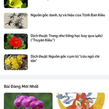
Nguồn gốc danh, tự và hiệu của Trịnh Bản Kiều
Dịch thuật: Trong như tiếng hạc bay qua (481)
("Truyện Kiều")
Dịch thuật: Nguồn gốc cụm từ "cửu ngũ chí
tôn"
Bài Đăng Mới Nhất