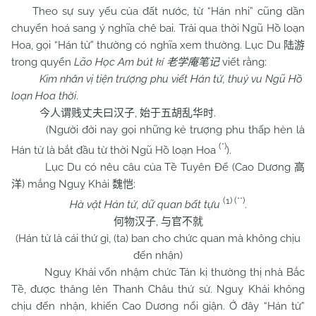
Theo sự suy yếu của đất nước, từ “Hán nhi” cũng dần
chuyển hoá sang ý nghĩa chê bai. Trải qua thời Ngũ Hồ loạn
Hoa, gọi “Hán tử” thường có nghĩa xem thường. Lục Du
陆游
trong quyển
Lão Học Am bút kí
viết rằng:
老学庵笔记
Kim nhân vị tiện trượng phu viết Hán tử, thuỷ vu Ngũ Hồ
loạn Hoa thời
.
,
.
今人谓贱丈夫曰汉子
始于五胡乱华时
(Người đời nay gọi những kẻ trượng phu thấp hèn là
(*)
Hán tử là bắt đầu từ thời Ngũ Hồ loạn Hoa
).
Lục Du có nêu câu của Tề Tuyên Đế (Cao Dương
高
) mắng Nguỵ Khải
:
洋
魏恺
(1) (**)
Hà vật Hán tử, dữ quan bất tựu
.
,
何物汉子
与官不就
(Hán tử là cái thứ gì, (ta) ban cho chức quan mà không chịu
đến nhận)
Nguỵ Khải vốn nhậm chức Tán kị thường thị nhà Bắc
Tề, được thăng lên Thanh Châu thứ sử. Nguỵ Khải không
chịu đến nhận, khiến Cao Dương nổi giận. Ở đây “Hán tử”