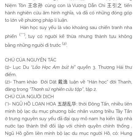
Niệm Tôn
cùng con là Vương Dẫn Chi
tiến
王念孙
王引之
hành nghiên cứu âm hình nghĩa, và đã có những đóng góp
to lớn về phương pháp lí luận.
Hán học suy yếu là vào khoảng sau chiến tranh nha
(***)
phiến
, tuy có người kế thừa nhưng thành tựu không
(2)
bằng những người đi trước
.
CHÚ CỦA NGUYÊN TÁC
(1)- Lục Du
“Lão Học Am bút kí”
quyển 3. Thượng Hải thư
điếm.
(2)- Tham khảo Đới Dật
luận về “Hán học” đời Thanh,
戴逸
đăng trong
“Thanh sử nghiên cứu tập”
, tập 2.
CHÚ CỦA NGƯỜI DỊCH
(*)- NGŨ HỒ LOẠN HOA
: thời Đông Tấn, nhiều liên
五胡乱华
minh bộ lạc du mục phương bắc nhân vương triều Tây Tấn
ở trung nguyên suy yếu đã đại quy mô nam hạ kiến lập nhà
nước tạo thành thế đối lập với chính quyền chính thống .
Ngũ Hồ gồm liên minh bộ lạc du mục người Hồ, có: Hung