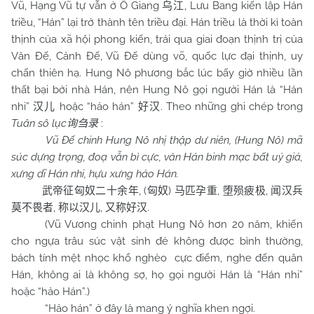
Vũ, Hạng Vũ tự vẫn ở Ô Giang
, Lưu Bang kiến lập Hán
乌江
triều, “Hán” lại trở thành tên triều đại. Hán triều là thời kì toàn
thịnh của xã hội phong kiến, trải qua giai đoạn thịnh trị của
Văn Đế, Cảnh Đế, Vũ Đế dùng võ, quốc lực đại thịnh, uy
chấn thiên hạ. Hung Nô phương bắc lúc bấy giờ nhiều lần
thất bại bởi nhà Hán, nên Hung Nô gọi người Hán là “Hán
nhi”
hoặc “hảo hán”
. Theo những ghi chép trong
汉儿
好汉
Tuân sô lục
:
询刍录
Vũ Đế chinh Hung Nô nhị thập dư niên, (Hung Nô) mã
súc dựng trọng, đoạ vẫn bì cực, văn Hán binh mạc bất uý giả,
xưng dĩ Hán nhi, hựu xưng hảo Hán.
, (
)
,
,
武帝征匈奴二十余年
匈奴
马匹孕重
堕殒疲极
闻汉兵
,
,
.
莫不畏者
称以汉儿
又称好汉
(Vũ Vương chinh phạt Hung Nô hơn 20 năm, khiến
cho ngựa trâu súc vật sinh đẻ không được bình thường,
bách tính mệt nhọc khổ nghèo cực điểm, nghe đến quân
Hán, không ai là không sợ, họ gọi người Hán là “Hán nhi”
hoặc “hảo Hán”.)
“Hảo hán” ở đây là mang ý nghĩa khen ngợi.