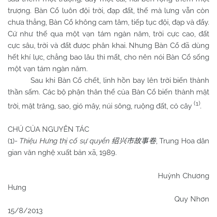
trượng. Bàn Cổ luôn đội trời, đạp đất, thế mà lưng vẫn còn
chưa thẳng, Bàn Cổ không cam tâm, tiếp tục đội, đạp và đẩy.
Cứ như thế qua một vạn tám ngàn năm, trời cực cao, đất
cực sâu, trời và đất được phân khai. Nhưng Bàn Cổ đã dùng
hết khí lực, chẳng bao lâu thì mất, cho nên nói Bàn Cổ sống
một vạn tám ngàn năm.
Sau khi Bàn Cổ chết, linh hồn bay lên trời biến thành
thần sấm. Các bộ phận thân thể của Bàn Cổ biến thành mặt
(1)
trời, mặt trăng, sao, gió mây, núi sông, ruộng đất, cỏ cây
.
CHÚ CỦA NGUYÊN TÁC
(1)-
Thiệu Hưng thị cố sự quyển
, Trung Hoa dân
绍兴市故事卷
gian văn nghệ xuất bản xã, 1989.
Huỳnh Chương
Hưng
Quy Nhơn
15/8/2013