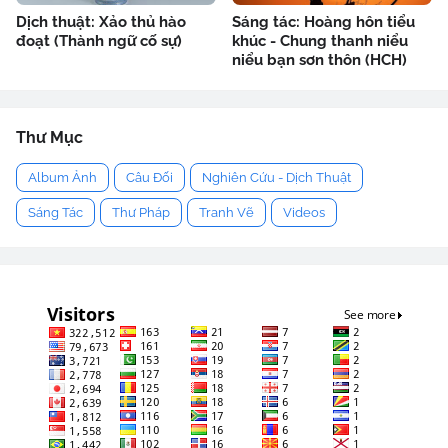
Dịch thuật: Xảo thủ hào
Sáng tác: Hoàng hôn tiểu
đoạt (Thành ngữ cố sự)
khúc - Chung thanh niểu
niểu bạn sơn thôn (HCH)
Thư Mục
Album Ảnh
Câu Đối
Nghiên Cứu - Dịch Thuật
Sáng Tác
Thư Pháp
Tranh Vẽ
Videos