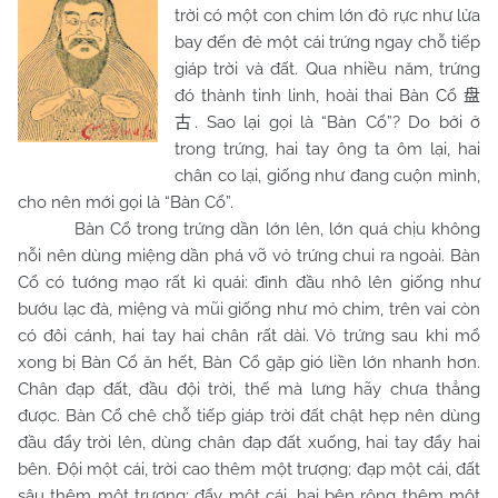
trời có một con chim lớn đỏ rực như lửa
bay đến đẻ một cái trứng ngay chỗ tiếp
giáp trời và đất. Qua nhiều năm, trứng
đó thành tinh linh, hoài thai Bàn Cổ
盘
. Sao lại gọi là “Bàn Cổ”? Do bởi ở
古
trong trứng, hai tay ông ta ôm lại, hai
chân co lại, giống như đang cuộn mình,
cho nên mới gọi là “Bàn Cổ”.
Bàn Cổ trong trứng dần lớn lên, lớn quá chịu không
nỗi nên dùng miệng dần phá vỡ vỏ trứng chui ra ngoài. Bàn
Cổ có tướng mạo rất kì quái: đỉnh đầu nhô lên giống như
bướu lạc đà, miệng và mũi giống như mỏ chim, trên vai còn
có đôi cánh, hai tay hai chân rất dài. Vỏ trứng sau khi mổ
xong bị Bàn Cổ ăn hết, Bàn Cổ gặp gió liền lớn nhanh hơn.
Chân đạp đất, đầu đội trời, thế mà lưng hãy chưa thẳng
được. Bàn Cổ chê chỗ tiếp giáp trời đất chật hẹp nên dùng
đầu đẩy trời lên, dùng chân đạp đất xuống, hai tay đẩy hai
bên. Đội một cái, trời cao thêm một trượng; đạp một cái, đất
sâu thêm một trượng; đẩy một cái, hai bên rộng thêm một