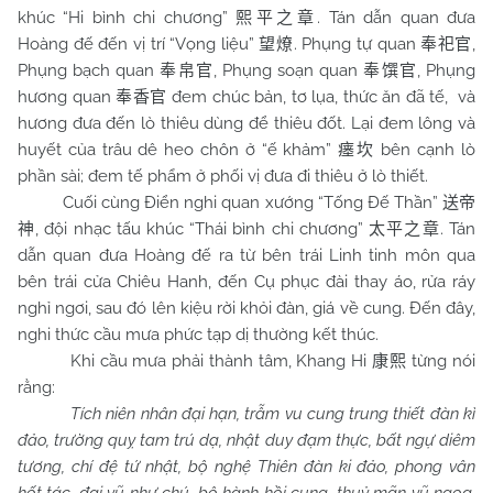
khúc “Hi bình chi chương”
. Tán dẫn quan đưa
熙平之章
Hoàng đế đến vị trí “Vọng liệu”
. Phụng tự quan
,
望燎
奉祀官
Phụng bạch quan
, Phụng soạn quan
, Phụng
奉帛官
奉馔官
hương quan
đem chúc bản, tơ lụa, thức ăn đã tế, và
奉香官
hương đưa đến lò thiêu dùng để thiêu đốt. Lại đem lông và
huyết của trâu dê heo chôn ở “ế khảm”
bên cạnh lò
瘗坎
phần sài; đem tế phẩm ở phối vị đưa đi thiêu ở lò thiết.
Cuối cùng Điển nghi quan xướng “Tống Đế Thần”
送帝
, đội nhạc tấu khúc “Thái bình chi chương”
. Tán
神
太平之章
dẫn quan đưa Hoàng đế ra từ bên trái Linh tinh môn qua
bên trái cửa Chiêu Hanh, đến Cụ phục đài thay áo, rửa ráy
nghỉ ngơi, sau đó lên kiệu rời khỏi đàn, giá về cung. Đến đây,
nghi thức cầu mưa phức tạp dị thường kết thúc.
Khi cầu mưa phải thành tâm, Khang Hi
từng nói
康熙
rằng:
Tích niên nhân đại hạn, trẫm vu cung trung thiết đàn kì
đảo, trường quỵ tam trú dạ, nhật duy đạm thực, bất ngự diêm
tương, chí đệ tứ nhật, bộ nghệ Thiên đàn ki đảo, phong vân