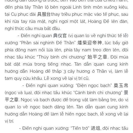
hương dẫn đường đi trước, tiến vào bên trái cửa Chiêu Hanh,
đến phía tây Thần lộ bên ngoài Linh tinh môn xuống kiệu,
tại Cụ phục đài
thay triều phục mặc vào tế phục, sau
具服台
khi rửa tay rửa mặt, nghỉ ngơi một lát, Hoàng Đế lên đàn,
nghi thức cầu mưa bắt đầu.
- Điển nghi quan
(vị quan lo về nghi thức tế lễ)
典仪官
xướng “Phần sài nghinh Đế Thần”
, lúc bấy giờ
燔柴迎帝神
phía đông nam nổi lửa lên, phía tây nam treo đèn lên, đội
nhạc tấu khúc “Thủy bình chi chương”
. Đội múa
始平之章
bát dật múa trong tiếng nhạc. Tán dẫn quan cung kính
hướng dẫn Hoàng đế thắp 3 cây hương ở Thần vị, làm lễ
tam quỵ cửu khấu. Lễ xong về lại vị trí cũ.
- Điển nghi quan xướng: “Điện ngọc bạch”
奠玉帛
(ngọc và lụa), đội nhạc tấu khúc “Cảnh bình chi chương”
景
. Ngọc và bạch được để trong vật làm bằng tre, do vị
平之章
quan lo về ngọc bạch dâng lên. Tán dẫn quan cung kính
hướng dẫn Hoàng đế làm lễ hiến ngọc bạch, lễ xong về lại
vị trí.
- Điển nghi quan xướng: “Tiến trở”
, đội nhạc tấu
进俎