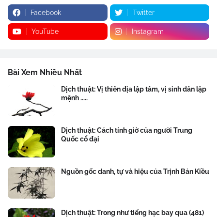
Facebook
Twitter
YouTube
Instagram
Bài Xem Nhiều Nhất
Dịch thuật: Vị thiên địa lập tâm, vị sinh dân lập
mệnh .....
Dịch thuật: Cách tính giờ của người Trung
Quốc cổ đại
Nguồn gốc danh, tự và hiệu của Trịnh Bản Kiều
Dịch thuật: Trong như tiếng hạc bay qua (481)