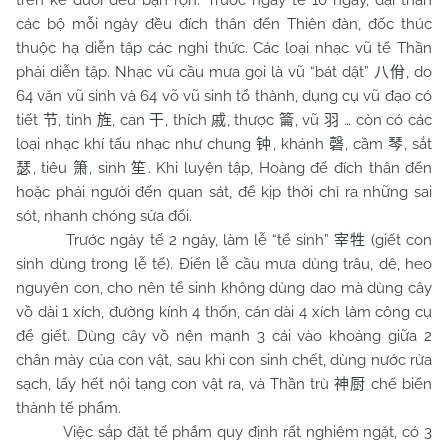
trên kẻ dưới đều bận rộn. Trước ngày tế 10 ngày, đại thần
các bộ mỗi ngày đều đích thân đến Thiên đàn, đốc thúc
thuộc hạ diễn tập các nghi thức. Các loại nhạc vũ tế Thần
phải diễn tập. Nhạc vũ cầu mưa gọi là vũ “bát dật”
, do
八佾
64 văn vũ sinh và 64 võ vũ sinh tổ thành, dụng cụ vũ đạo có
tiết
, tinh
, can
, thích
, thược
, vũ
… còn có các
节
旌
干
戚
籥
羽
loại nhạc khí tấu nhạc như chung
, khánh
, cầm
, sắt
钟
磬
琴
, tiêu
, sinh
. Khi luyện tập, Hoàng đế đích thân đến
瑟
箫
笙
hoặc phái người đến quan sát, để kịp thời chỉ ra những sai
sót, nhanh chóng sửa đổi.
Trước ngày tế 2 ngày, làm lễ “tể sinh”
(giết con
宰牲
sinh dùng trong lễ tế). Điển lễ cầu mưa dùng trâu, dê, heo
nguyên con, cho nên tể sinh không dùng dao mà dùng cây
vồ dài 1 xích, đường kính 4 thốn, cán dài 4 xích làm công cụ
để giết. Dùng cây vồ nện mạnh 3 cái vào khoảng giữa 2
chân mày của con vật, sau khi con sinh chết, dùng nước rửa
sạch, lấy hết nội tạng con vật ra, và Thần trù
chế biến
神厨
thành tế phẩm.
Việc sắp đặt tế phẩm quy định rất nghiêm ngặt, có 3