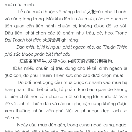
mưa của mình.
Lễ cầu mưa thuộc về hàng đại tự
của nhà Thanh,
大祀
vô cùng long trọng. Mỗi khi đến kì cầu mưa, các cơ quan có
liên quan cần tiến hành chuẩn bị, không được để sơ sót.
Đầu tiên, phải chọn các tế phẩm như trâu, dê, heo. Trong
Đại Thanh hội điển
ghi rằng:
大清会典
Đàn miếu bị kì hi ngưu, phát ngạch 360, do Thuận Thiên
phủ sức thuộc phân biệt thái cấu
.
,
360,
.
坛庙备其牺牛
发额
由顺天府饬属分别采购
(Đàn miếu chuẩn bị trâu dùng cho lễ tế, định ngạch là
360 con, do phủ Thuận Thiên sức cho cấp dưới chọn mua)
Do bởi hoạt động cầu mưa được cử hành vào mùa hạ
hàng năm, thời tiết oi bức, tế phẩm khó bảo quản để không
bị biến chất, nên cần phải có một số lượng lớn nước đá. Vấn
đề vệ sinh ở Thiên đàn và các nơi phụ cận cũng không được
xem thường, nhân viên phủ Nội vụ phải dọn dẹp sạch sẽ
các nơi.
Ngày cầu mưa đến gần, trong cung ngoài cung, người