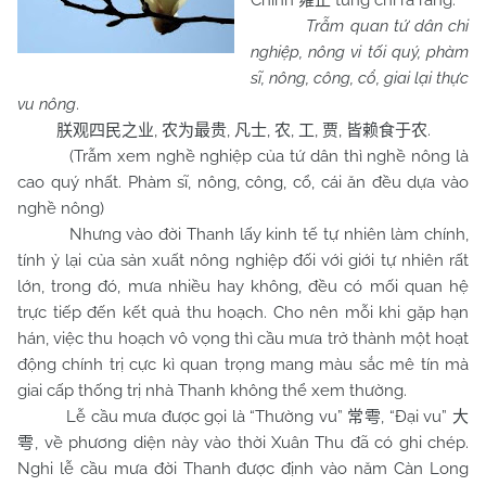
Chính
từng chỉ ra rằng:
雍正
Trẫm quan tứ dân chi
nghiệp, nông vi tối quý, phàm
sĩ, nông, công, cổ, giai lại thực
vu nông
.
,
,
,
,
,
,
.
朕观四民之业
农为最贵
凡士
农
工
贾
皆赖食于农
(Trẫm xem nghề nghiệp của tứ dân thì nghề nông là
cao quý nhất. Phàm sĩ, nông, công, cổ, cái ăn đều dựa vào
nghề nông)
Nhưng vào đời Thanh lấy kinh tế tự nhiên làm chính,
tính ỷ lại của sản xuất nông nghiệp đối với giới tự nhiên rất
lớn, trong đó, mưa nhiều hay không, đều có mối quan hệ
trực tiếp đến kết quả thu hoạch. Cho nên mỗi khi gặp hạn
hán, việc thu hoạch vô vọng thì cầu mưa trở thành một hoạt
động chính trị cực kì quan trọng mang màu sắc mê tín mà
giai cấp thống trị nhà Thanh không thể xem thường.
Lễ cầu mưa được gọi là “Thường vu”
, “Đại vu”
常雩
大
, về phương diện này vào thời Xuân Thu đã có ghi chép.
雩
Nghi lễ cầu mưa đời Thanh được định vào năm Càn Long