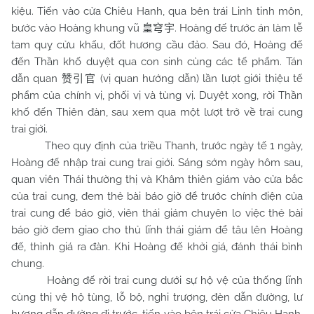
kiệu. Tiến vào cửa Chiêu Hanh, qua bên trái Linh tinh môn,
bước vào Hoàng khung vũ
. Hoàng đế trước án làm lễ
皇穹宇
tam quỵ cửu khấu, đốt hương cầu đảo. Sau đó, Hoàng đế
đến Thần khố duyệt qua con sinh cùng các tế phẩm. Tán
dẫn quan
(vị quan hướng dẫn) lần lượt giới thiệu tế
赞引官
phẩm của chính vị, phối vị và tùng vị. Duyệt xong, rời Thần
khố đến Thiên đàn, sau xem qua một lượt trở về trai cung
trai giới.
Theo quy định của triều Thanh, trước ngày tế 1 ngày,
Hoàng đế nhập trai cung trai giới. Sáng sớm ngày hôm sau,
quan viên Thái thường thị và Khâm thiên giám vào cửa bắc
của trai cung, đem thẻ bài báo giờ để trước chính điện của
trai cung để báo giờ, viên thái giám chuyên lo việc thẻ bài
báo giờ đem giao cho thủ lĩnh thái giám để tâu lên Hoàng
đế, thỉnh giá ra đàn. Khi Hoàng đế khởi giá, đánh thái bình
chung.
Hoàng đế rời trai cung dưới sự hộ vệ của thống lĩnh
cùng thị vệ hộ tùng, lỗ bộ, nghi trượng, đèn dẫn đường, lư