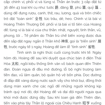
cấp: chính vị, phối vị và tùng vị. Thần án trước 3 cấp đặt từ
36 đến 43 loại khí cụ như: tước
, đăng
, phủ
, quỹ
…
爵
登
簠
簋
dùng để đựng rượu, canh, thịt, rau, lương, quả và trên chiếc
trở đặt “toàn sinh”
tức trâu, dê, heo. Chính vị là bài vị
全牲
Hoàng Thiên Thượng Đế; phối vị là bài vị tổ tiên của Hoàng
đế; tùng vị là bài vị của chư thần: nhật, nguyệt, tinh thần, vũ,
phong, lôi … Tế phẩm do Thần trù chế biến xong được đưa
đến sắp đặt ngay ngắn ở Thần khố
, gọi là “triển sinh”
神库
展
, trước ngày tế 1 ngày, Hoàng đế làm lễ “tỉnh sinh”
.
牲
省牲
Tỉnh sinh là nghi thức cuối cùng trước khi tế. Ngày
hôm đó, Hoàng đế sau khi duyệt qua chúc bản ở điện Thái
Hòa
, ngồi kiệu thống lĩnh văn võ bách quan đến Thiên
太和
đàn. Đoàn ngựa đi đầu mở đường, lỗ bộ nghi trượng làm
tiền đạo, vũ lâm quân, bộ quân hộ vệ bốn phía. Dọc đường
đi đắp đất vàng dùng nước sạch vẩy cho khỏi bụi, đồng thời
dùng màn xanh che các ngõ để những người không kịp
tránh quỳ nơi đó, đợi Hoàng đế và đại đội người ngựa qua
khỏi mới được đứng dậy. Sau khi loan giá đến Thiên đàn,
tiến vào phía tây Thần lộ ngoài cửa Chiêu Hanh
xuống
昭亨