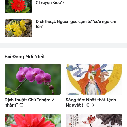
("Truyện Kiều")
Dịch thuật: Nguồn gốc cụm từ "cửu ngũ chí
tôn"
Bài Đăng Mới Nhất
Dịch thuật: Chữ "nhậm /
Sáng tác: Nhất thất lệnh -
nhâm" 任
Nguyệt (HCH)