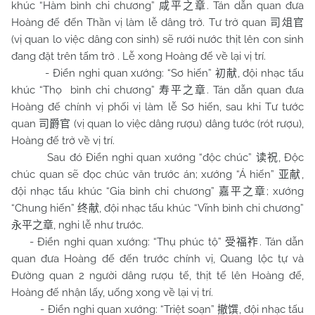
khúc “Hàm bình chi chương”
. Tán dẫn quan đưa
咸平之章
Hoàng đế đến Thần vị làm lễ dâng trở. Tư trở quan
司俎官
(vị quan lo việc dâng con sinh) sẽ rưới nước thịt lên con sinh
đang đặt trên tấm trở . Lễ xong Hoàng đế về lại vị trí.
- Điển nghi quan xướng: “Sơ hiến”
, đội nhạc tấu
初献
khúc “Thọ bình chi chương”
. Tán dẫn quan đưa
寿平之章
Hoàng đế chính vị phối vị làm lễ Sơ hiến, sau khi Tư tước
quan
(vị quan lo việc dâng rượu) dâng tước (rót rượu),
司爵官
Hoàng đế trở về vị trí.
Sau đó Điển nghi quan xướng “độc chúc”
, Độc
读祝
chúc quan sẽ đọc chúc văn trước án; xướng “Á hiến”
,
亚献
đội nhạc tấu khúc “Gia bình chi chương”
; xướng
嘉平之章
“Chung hiến”
, đội nhạc tấu khúc “Vĩnh bình chi chương”
终献
, nghi lễ như trước.
永平之章
- Điển nghi quan xướng: “Thụ phúc tộ”
. Tán dẫn
受福祚
quan đưa Hoàng đế đến trước chính vị, Quang lộc tự và
Đường quan 2 người dâng rượu tế, thịt tế lên Hoàng đế,
Hoàng đế nhận lấy, uống xong về lại vị trí.
- Điển nghi quan xướng: “Triệt soạn”
, đội nhạc tấu
撤馔