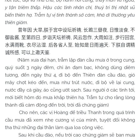
hốt tác, đại vũ như chú, bộ hành hồi cung, thuỷ mãn vũ ngoa,
y tận triêm thấp. Hậu các tỉnh nhân chí, thuỷ tri thị nhật vũ
biến thiên hạ. Trẫm tự vị tinh thành sở cảm, khả dí thướng yêu
thiên giám
.
,
,
,
昔年因
大旱
,
朕于宫中设坛祈祷
长跪三昼夜
日惟淡食
不
,
,
,
,
,
,
御盐酱
至第四日
步诣天坛祈祷
风云忽作
大雨如注
步行回宫
,
.
,
.
水满雨靴
衣尽沾湿
后各省人至
始知是日雨遍天
下朕自谓精
,
.
诚所感
可以上邀天鉴
(Năm xưa đại hạn, trẫm lập đàn cầu mưa ở trong cung,
quỳ suốt 3 ngày đêm, chỉ ăn đạm bạc, không dùng diêm
tương, đến ngày thứ 4, đi bộ đến Thiên đàn cầu đảo, gió
mây chợt kéo đến, mưa như trút nước, đi bộ về lại cung,
nước đầy cả giày, áo cũng ướt sạch. Sau người ở các tỉnh tới,
mới biết hôm đó mưa khắp thiên hạ. Trẫm tự cho rằng lòng
thành đã cảm động đến trời, trời đã chứng giám)
Cho nên, các vị Hoàng đế triều Thanh trong quá trình
cầu mưa đã xem nhẹ cương vị của mình, tuyệt đối không
tha thứ những đại thần làm qua loa công việc.
Sau khi cầu đảo, nếu trời cao chứng giám sẽ ban mưa