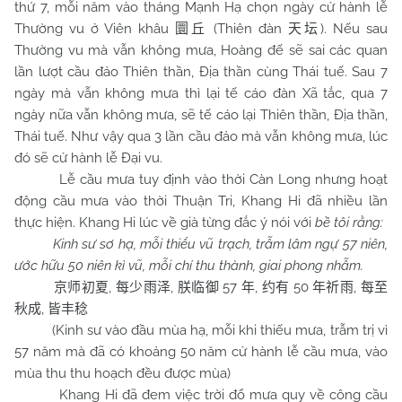
thứ 7, mỗi năm vào tháng Mạnh Hạ chọn ngày cử hành lễ
Thường vu ở Viên khâu
(Thiên đàn
). Nếu sau
圜丘
天坛
Thường vu mà vẫn không mưa, Hoàng đế sẽ sai các quan
lần lượt cầu đảo Thiên thần, Địa thần cùng Thái tuế. Sau 7
ngày mà vẫn không mưa thì lại tế cáo đàn Xã tắc, qua 7
ngày nữa vẫn không mưa, sẽ tế cáo lại Thiên thần, Địa thần,
Thái tuế. Như vậy qua 3 lần cầu đảo mà vẫn không mưa, lúc
đó sẽ cử hành lễ Đại vu.
Lễ cầu mưa tuy định vào thời Càn Long nhưng hoạt
động cầu mưa vào thời Thuận Tri, Khang Hi đã nhiều lần
thực hiện. Khang Hi lúc về già từng đắc ý nói với
bề tôi rằng:
Kinh sư sơ hạ, mỗi thiểu vũ trạch, trẫm lâm ngự 57 niên,
ước hữu 50 niên kì vũ, mỗi chí thu thành, giai phong nhẫm.
,
,
57
,
50
,
京师初夏
每少雨泽
朕临御
年
约有
年祈雨
每至
,
秋成
皆丰稔
(Kinh sư vào đầu mùa hạ, mỗi khi thiếu mưa, trẫm trị vì
57 năm mà đã có khoảng 50 năm cử hành lễ cầu mưa, vào
mùa thu thu hoạch đều được mùa)
Khang Hi đã đem việc trời đổ mưa quy về công cầu