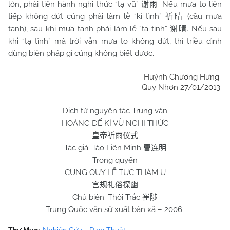
lớn, phải tiến hành nghi thức “tạ vũ”
. Nếu mưa to liên
谢雨
tiếp không dứt cũng phải làm lễ “kì tình”
(cầu mưa
祈晴
tạnh), sau khi mưa tạnh phải làm lễ “tạ tình”
. Nếu sau
谢晴
khi “tạ tình” mà trời vẫn mưa to không dứt, thì triều đình
dùng biện pháp gì cũng không biết được.
Huỳnh Chương Hưng
Quy Nhơn 27/01/2013
Dịch từ nguyên tác Trung văn
HOÀNG ĐẾ KÌ VŨ NGHI THỨC
皇帝祈雨仪式
Tác giả: Tào Liên Minh
曹连明
Trong quyển
CUNG QUY LỄ TỤC THÁM U
宫规礼俗探幽
Chủ biên: Thôi Trắc
崔陟
Trung Quốc văn sử xuất bản xã – 2006