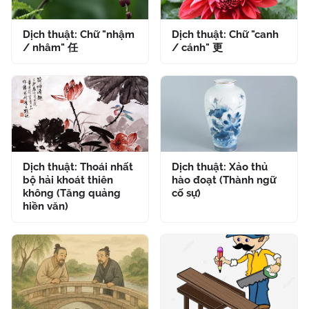
Dịch thuật: Chữ "nhậm
Dịch thuật: Chữ "canh
/ nhâm" 任
/ cánh" 更
Dịch thuật: Thoái nhất
Dịch thuật: Xảo thủ
bộ hải khoát thiên
hào đoạt (Thành ngữ
không (Tăng quảng
cố sự)
hiền văn)