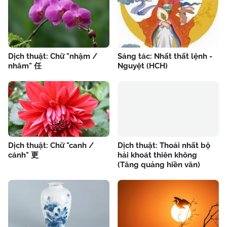
Dịch thuật: Chữ "nhậm /
Sáng tác: Nhất thất lệnh -
nhâm" 任
Nguyệt (HCH)
Dịch thuật: Chữ "canh /
Dịch thuật: Thoái nhất bộ
cánh" 更
hải khoát thiên không
(Tăng quảng hiền văn)