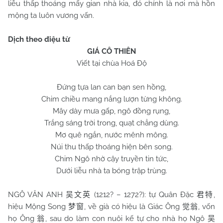
liễu thấp thoáng mấy gian nhà kia, đó chính là nơi mà hồn
mộng ta luôn vương vấn.
Dịch theo điệu từ
GIÁ CÔ THIÊN
Viết tại chùa Hoá Độ
Đứng tựa lan can bạn sen hồng,
Chim chiều mang nắng lượn từng không.
Mây dày mưa gấp, ngô đồng rụng,
Trắng sáng trời trong, quạt chẳng dùng.
Mơ quê ngắn, nước mênh mông.
Núi thu thấp thoáng hiện bên song.
Chim Ngô nhờ cậy truyền tin tức,
Dưới liễu nhà ta bóng trập trùng.
NGÔ VĂN ANH
(1212? – 1272?): tự Quân Đặc
,
吴文英
君特
hiệu Mộng Song
, về già có hiệu là Giác Ông
, vốn
梦窗
觉翁
họ Ông
, sau do làm con nuôi kế tự cho nhà họ Ngô
翁
吴