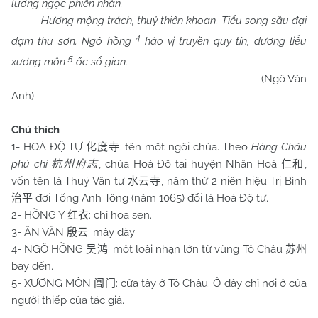
lương ngọc phiến nhàn.
Hương mộng trách, thuỷ thiên khoan. Tiểu song sầu đại
4
đạm thu sơn. Ngô hồng
hảo vị truyền quy tín, dương liễu
5
xương môn
ốc sổ gian.
(Ngô Văn
Anh)
Chú thích
1- HOÁ ĐỘ TỰ
: tên một ngôi chùa. Theo
Hàng Châu
化度寺
phủ chí
, chùa Hoá Độ tại huyện Nhân Hoà
,
杭州府志
仁和
vốn tên là Thuỷ Vân tự
, năm thứ 2 niên hiệu Trị Bình
水云寺
đời Tống Anh Tông (năm 1065) đổi là Hoá Độ tự.
治平
2- HỒNG Y
: chỉ hoa sen.
红衣
3- ÂN VÂN
: mây dày
殷云
4- NGÔ HỒNG
: một loài nhạn lớn từ vùng Tô Châu
吴鸿
苏州
bay đến.
5- XƯƠNG MÔN
: cửa tây ở Tô Châu. Ở đây chỉ nơi ở của
阊门
người thiếp của tác giả.