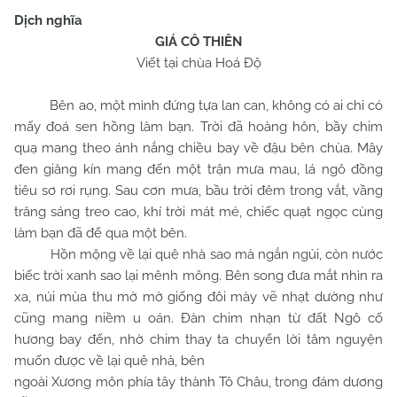
Dịch nghĩa
GIÁ CÔ THIÊN
Viết tại chùa Hoá Độ
Bên ao, một mình đứng tựa lan can, không có ai chỉ có
mấy đoá sen hồng làm bạn. Trời đã hoàng hôn, bầy chim
quạ mang theo ánh nắng chiều bay về đậu bên chùa. Mây
đen giăng kín mang đến một trận mưa mau, lá ngô đồng
tiêu sơ rơi rụng. Sau cơn mưa, bầu trời đêm trong vắt, vầng
trăng sáng treo cao, khí trời mát mẻ, chiếc quạt ngọc cùng
làm bạn đã để qua một bên.
Hồn mộng về lại quê nhà sao mà ngắn ngủi, còn nước
biếc trời xanh sao lại mênh mông. Bên song đưa mắt nhìn ra
xa, núi mùa thu mờ mờ giống đôi mày vẽ nhạt dường như
cũng mang niềm u oán. Đàn chim nhạn từ đất Ngô cố
hương bay đến, nhờ chim thay ta chuyển lời tâm nguyện
muốn được về lại quê nhà, bên
ngoài Xương môn phía tây thành Tô Châu, trong đám dương