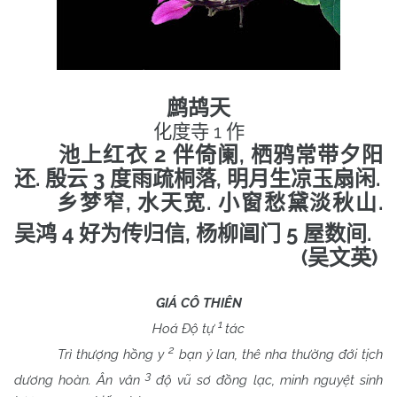
鹧鸪天
1
化度寺
作
2
,
池上红衣
伴倚阑
栖鸦常带夕阳
.
3
,
.
还
殷云
度雨疏桐落
明月生凉玉扇闲
,
.
.
乡梦窄
水天宽
小窗愁黛淡秋山
4
,
5
.
吴鸿
好为传归信
杨柳阊门
屋数间
(
)
吴文英
GIÁ CÔ THIÊN
1
Hoá Độ tự
tác
2
Trì thượng hồng y
bạn ỷ lan, thê nha thường đới tịch
3
dương hoàn. Ân vân
độ vũ sơ đồng lạc, minh nguyệt sinh