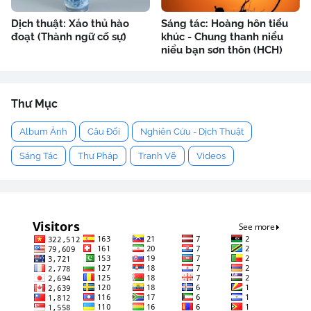
Dịch thuật: Xảo thủ hào
Sáng tác: Hoàng hôn tiểu
đoạt (Thành ngữ cố sự)
khúc - Chung thanh niểu
niểu bạn sơn thôn (HCH)
Thư Mục
Album Ảnh
Câu Đối
Nghiên Cứu - Dịch Thuật
Sáng Tác
Thư Pháp
Tranh Vẽ
Videos