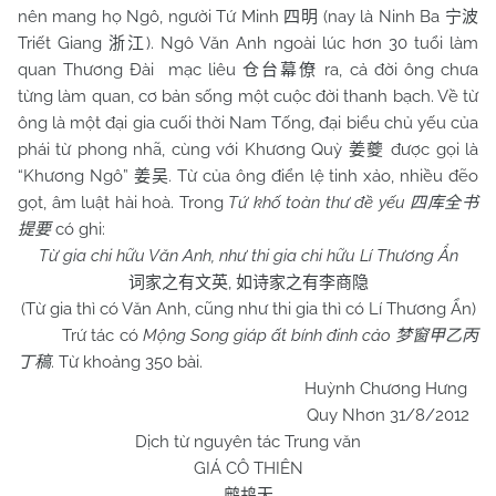
nên mang họ Ngô, người Tứ Minh
(nay là Ninh Ba
四明
宁波
Triết Giang
). Ngô Văn Anh ngoài lúc hơn 30 tuổi làm
浙江
quan Thương Đài mạc liêu
ra, cả đời ông chưa
仓台幕僚
từng làm quan, cơ bản sống một cuộc đời thanh bạch. Về từ
ông là một đại gia cuối thời Nam Tống, đại biểu chủ yếu của
phái từ phong nhã, cùng với Khương Quỳ
được gọi là
姜夔
“Khương Ngô”
. Từ của ông điển lệ tinh xảo, nhiều đẽo
姜吴
gọt, âm luật hài hoà. Trong
Tứ khố toàn thư đề yếu
四库全书
có ghi:
提要
Từ gia chi hữu Văn Anh, như thi gia chi hữu Lí Thương Ẩn
,
词家之有文英
如诗家之有李商隐
(Từ gia thì có Văn Anh, cũng như thi gia thì có Lí Thương Ẩn)
Trứ tác có
Mộng Song giáp ất bính đinh cảo
梦窗甲乙丙
. Từ khoảng 350 bài.
丁稿
Huỳnh Chương Hưng
Quy Nhơn 31/8/2012
Dịch từ nguyên tác Trung văn
GIÁ CÔ THIÊN
鹧鸪天